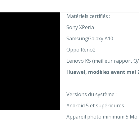
Matériels certifiés :
Sony XPeria
SamsungGalaxy A10
Oppo Reno2
Lenovo K5 (meilleur rapport Q/
Huawei, modèles avant mai 
Versions du système :
Android 5 et supérieures
Appareil photo minimum 5 Mo 